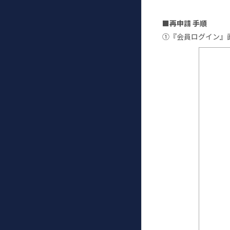
■再申請 手順
①『会員ログイン』