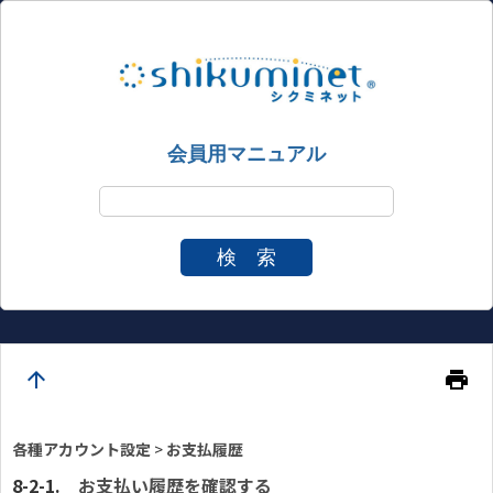
会員用マニュアル
検 索
arrow_upward
print
各種アカウント設定
>
お支払履歴
お支払い履歴を確認する