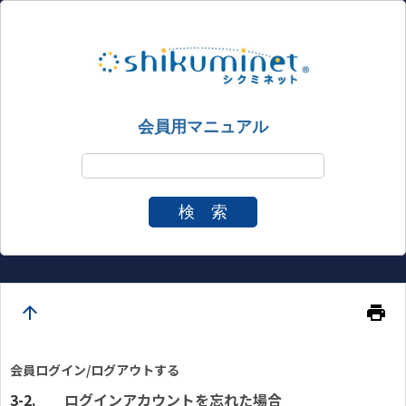
会員用マニュアル
検 索
arrow_upward
print
会員ログイン/ログアウトする
ログインアカウントを忘れた場合